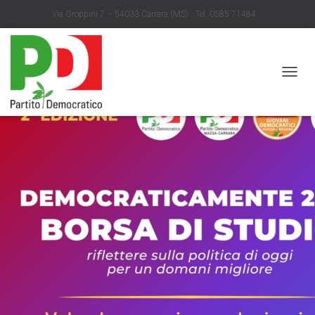
Via Groppini 7 – 54033 Carrara (MS)
Tel. 0585 71484
info@partitodemocratico.ms.it
N
A
V
I
G
A
Z
I
O
N
E
T
O
G
G
L
E