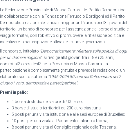
La Federazione Provinciale di Massa-Carrara del Partito Democratico,
in collaborazione con la Fondazione Ferruccio Bordigoni ed il Partito
Democratico nazionzale, lancia un’opportunità unica per l3 giovani del
territorio: un bando di concorso per l’assegnazione di borse di studio e
viaggi formativi, con l’obiettivo di promuovere la riflessione politica e
incentivare la partecipazione attiva delle nuove generazioni.
Il concorso, intitolato
“Democraticamente: riflettere sulla politica di oggi
per un domani migliore”
, si rivolge all3 giovani tra i 18 e i 25 anni,
domiciliat3 o resident3 nella Provincia di Massa-Carrara. La
partecipazione è completamente gratuita e prevede la redazione di un
elaborato scritto sul tema
“
1946-2026 80 anni dal Referendum del 2
giugno |
Voto, democrazia e partecipazione
“
.
Premi in palio:
1 borsa di studio del valore di 400 euro;
3 borse di studio territoriali da 200 euro ciascuna;
5 posti per una visita istituzionale alle sedi europee di Bruxelles;
10 posti per una visita al Parlamento Italiano a Roma;
8 posti per una visita al Consiglio regionale della Toscana.