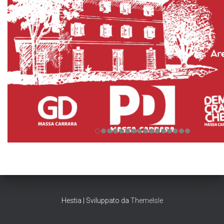
Hestia | Sviluppato da
ThemeIsle