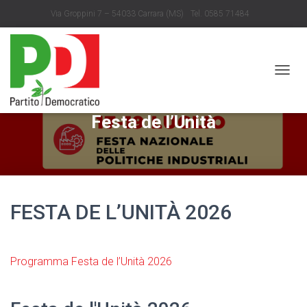
Via Groppini 7 – 54033 Carrara (MS)
Tel. 0585 71484
info@partitodemocratico.ms.it
N
A
V
Festa de l’Unità
I
G
A
Z
I
O
N
FESTA DE L’UNITÀ 2026
E
T
O
G
Programma Festa de l’Unità 2026
G
L
E