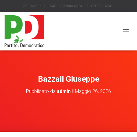
Via Groppini 7 – 54033 Carrara (MS)
Tel. 0585 71484
info@partitodemocratico.ms.it
N
A
V
I
G
A
Z
Bazzali Giuseppe
I
O
N
Pubblicato da
admin
il
Maggio 26, 2026
E
T
O
G
G
L
E